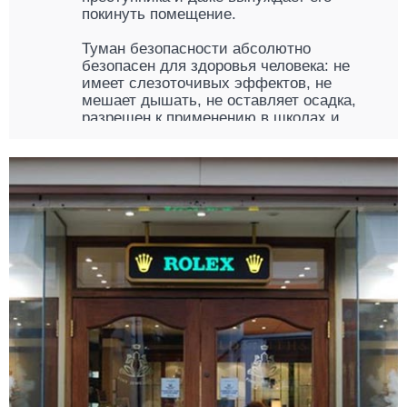
покинуть помещение.
Туман безопасности абсолютно
безопасен для здоровья человека: не
имеет слезоточивых эффектов, не
мешает дышать, не оставляет осадка,
разрешен к применению в школах и
общепите.
Так же безопасен он и для электронного
оборудования, в том числе
высокоточного.
По желанию клиента комплекс охранно-
дымовой сигнализации может
комплектоваться сиреной или
стробоскопом, которые усиливают
раздражающее и дезориентирующее
действие тумана.
Где применяется туман безопасности
Охранно-дымовая система не имеет
ограничений по типу и формату