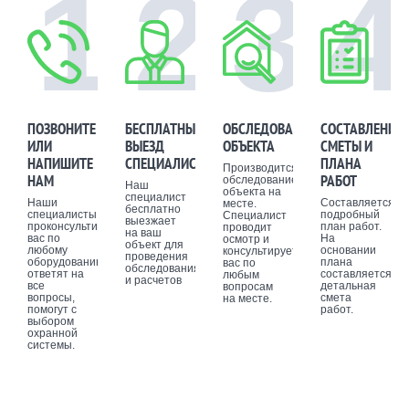
1
2
3
4
ПОЗВОНИТЕ
БЕСПЛАТНЫЙ
ОБСЛЕДОВАНИЕ
СОСТАВЛЕНИЕ
ИЛИ
ВЫЕЗД
ОБЪЕКТА
СМЕТЫ И
НАПИШИТЕ
СПЕЦИАЛИСТА
ПЛАНА
Производится
НАМ
РАБОТ
обследование
Наш
объекта на
специалист
Наши
Составляется
месте.
бесплатно
специалисты
подробный
Специалист
выезжает
проконсультируют
план работ.
проводит
на ваш
вас по
На
осмотр и
объект для
любому
основании
консультирует
проведения
оборудованию,
плана
вас по
обследования
ответят на
составляется
любым
и расчетов
все
детальная
вопросам
вопросы,
смета
на месте.
помогут с
работ.
выбором
охранной
системы.