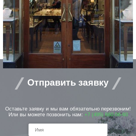
защищаемых помещений. Ее можно
установить в банке, офисе, магазине,
ресторане, музее, коттедже и т.д. а также
организовать с ее помощью точечную
защиту зон риска – например, банкомата
или витрины ювелирного магазина.
Отправить заявку
Оставьте заявку и мы вам обязательно перезвоним!
Или вы можете позвонить нам:
+7 (495) 660-06-60