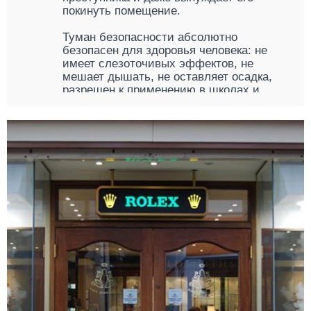
покинуть помещение.
Туман безопасности абсолютно
безопасен для здоровья человека: не
имеет слезоточивых эффектов, не
мешает дышать, не оставляет осадка,
разрешен к применению в школах и
общепите.
Так же безопасен он и для электронного
оборудования, в том числе
высокоточного.
По желанию клиента комплекс охранно-
дымовой сигнализации может
комплектоваться сиреной или
стробоскопом, которые усиливают
раздражающее и дезориентирующее
действие тумана.
Где применяется туман безопасности
Охранно-дымовая система не имеет
ограничений по типу и формату