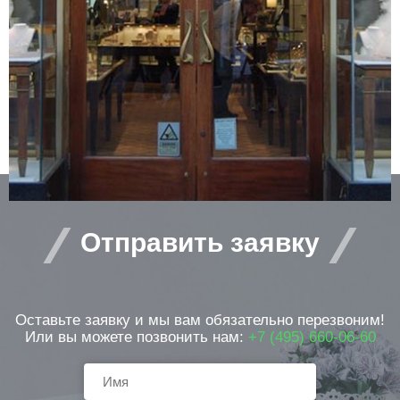
защищаемых помещений. Ее можно
установить в банке, офисе, магазине,
ресторане, музее, коттедже и т.д. а также
организовать с ее помощью точечную
защиту зон риска – например, банкомата
или витрины ювелирного магазина.
Отправить заявку
Оставьте заявку и мы вам обязательно перезвоним!
Или вы можете позвонить нам:
+7 (495) 660-06-60