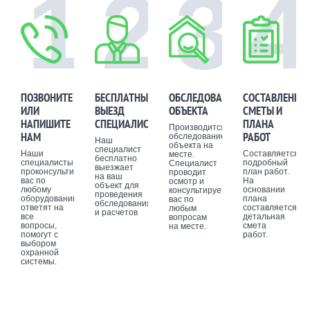
1
2
3
4
ПОЗВОНИТЕ
БЕСПЛАТНЫЙ
ОБСЛЕДОВАНИЕ
СОСТАВЛЕНИЕ
ИЛИ
ВЫЕЗД
ОБЪЕКТА
СМЕТЫ И
НАПИШИТЕ
СПЕЦИАЛИСТА
ПЛАНА
Производится
НАМ
РАБОТ
обследование
Наш
объекта на
специалист
Наши
Составляется
месте.
бесплатно
специалисты
подробный
Специалист
выезжает
проконсультируют
план работ.
проводит
на ваш
вас по
На
осмотр и
объект для
любому
основании
консультирует
проведения
оборудованию,
плана
вас по
обследования
ответят на
составляется
любым
и расчетов
все
детальная
вопросам
вопросы,
смета
на месте.
помогут с
работ.
выбором
охранной
системы.