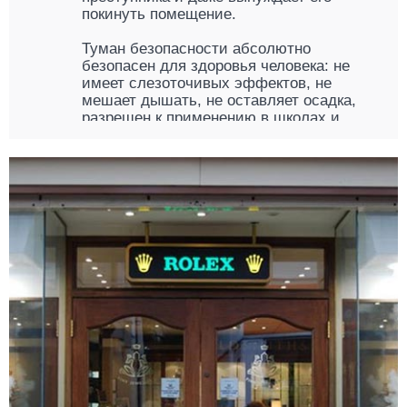
покинуть помещение.
Туман безопасности абсолютно
безопасен для здоровья человека: не
имеет слезоточивых эффектов, не
мешает дышать, не оставляет осадка,
разрешен к применению в школах и
общепите.
Так же безопасен он и для электронного
оборудования, в том числе
высокоточного.
По желанию клиента комплекс охранно-
дымовой сигнализации может
комплектоваться сиреной или
стробоскопом, которые усиливают
раздражающее и дезориентирующее
действие тумана.
Где применяется туман безопасности
Охранно-дымовая система не имеет
ограничений по типу и формату