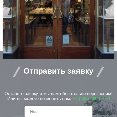
защищаемых помещений. Ее можно
установить в банке, офисе, магазине,
ресторане, музее, коттедже и т.д. а также
организовать с ее помощью точечную
защиту зон риска – например, банкомата
или витрины ювелирного магазина.
Отправить заявку
Оставьте заявку и мы вам обязательно перезвоним!
Или вы можете позвонить нам:
+7 (495) 660-06-60