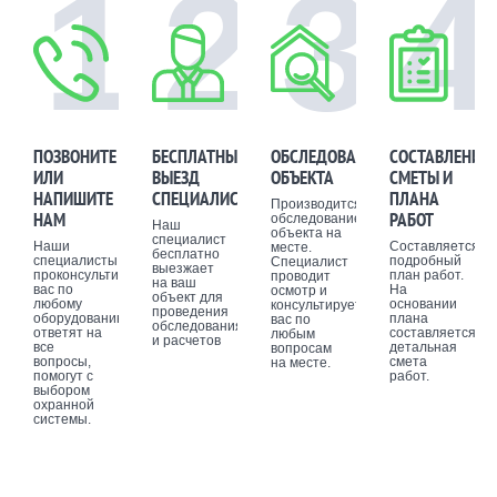
1
2
3
4
ПОЗВОНИТЕ
БЕСПЛАТНЫЙ
ОБСЛЕДОВАНИЕ
СОСТАВЛЕНИЕ
ИЛИ
ВЫЕЗД
ОБЪЕКТА
СМЕТЫ И
НАПИШИТЕ
СПЕЦИАЛИСТА
ПЛАНА
Производится
НАМ
РАБОТ
обследование
Наш
объекта на
специалист
Наши
Составляется
месте.
бесплатно
специалисты
подробный
Специалист
выезжает
проконсультируют
план работ.
проводит
на ваш
вас по
На
осмотр и
объект для
любому
основании
консультирует
проведения
оборудованию,
плана
вас по
обследования
ответят на
составляется
любым
и расчетов
все
детальная
вопросам
вопросы,
смета
на месте.
помогут с
работ.
выбором
охранной
системы.