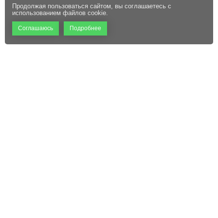
Продолжая пользоваться сайтом, вы соглашаетесь с
использованием файлов cookie.
Соглашаюсь
Подробнее
+7 (495) 660-06-60
Абонентам
Контакты
Режим работы:
Пользовательское соглашение
Офис: 9:00 – 18:00
Технический центр:
Файлы cookie
Круглосуточно
Адрес:
129110, г. Москва, ул.
Щепкина, д. 47, стр. 1,
помещение VI, комнаты 15/1,
15/2, 15/3
sale@mckrona.ru