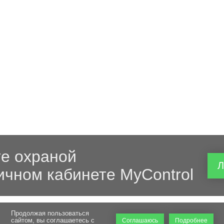
е охраной
Л
ичном кабинете MyControl
Продолжая пользоваться
сайтом, вы соглашаетесь с
Соглашаюсь
Подробнее