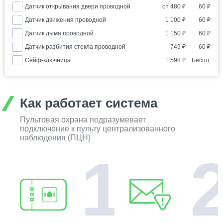
Датчик открывания двери проводной
от
480
₽
60
₽
Датчик движения проводной
1 100
₽
60
₽
Датчик дыма проводной
1 150
₽
60
₽
Датчик разбития стекла проводной
749
₽
60
₽
Сейф-ключница
1 598
₽
Беспл.
Как работает система
Пультовая охрана подразумевает
подключение к пульту централизованного
наблюдения (ПЦН)
1