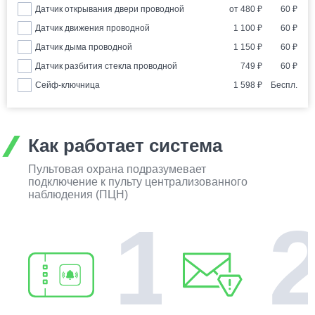
Датчик открывания двери проводной
от
480
₽
60
₽
Датчик движения проводной
1 100
₽
60
₽
Датчик дыма проводной
1 150
₽
60
₽
Датчик разбития стекла проводной
749
₽
60
₽
Сейф-ключница
1 598
₽
Беспл.
Как работает система
Пультовая охрана подразумевает
подключение к пульту централизованного
наблюдения (ПЦН)
1