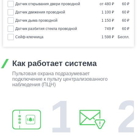
Датчик открывания двери проводной
от
480
₽
60
₽
Датчик движения проводной
1 100
₽
60
₽
Датчик дыма проводной
1 150
₽
60
₽
Датчик разбития стекла проводной
749
₽
60
₽
Сейф-ключница
1 598
₽
Беспл.
Как работает система
Пультовая охрана подразумевает
подключение к пульту централизованного
наблюдения (ПЦН)
1