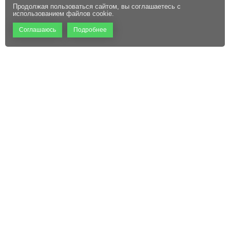
Продолжая пользоваться сайтом, вы соглашаетесь с
использованием файлов cookie.
Соглашаюсь
Подробнее
+7 (495) 660-06-60
Абонентам
Контакты
Режим работы:
Пользовательское соглашение
Офис: 9:00 – 18:00
Технический центр:
Файлы cookie
Круглосуточно
Адрес:
129110, г. Москва, ул.
Щепкина, д. 47, стр. 1,
помещение VI, комнаты 15/1,
15/2, 15/3
sale@mckrona.ru