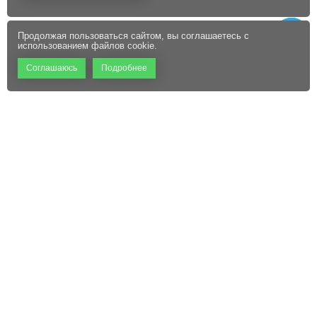
Продолжая пользоваться сайтом, вы соглашаетесь с
использованием файлов cookie.
Соглашаюсь
Подробнее
+7 (495) 660-06-60
Абонентам
Контакты
Режим работы:
Пользовательское соглашение
Офис: 9:00 – 18:00
Технический центр:
Файлы cookie
Круглосуточно
Адрес:
129110, г. Москва, ул.
Щепкина, д. 47, стр. 1,
помещение VI, комнаты 15/1,
15/2, 15/3
sale@mckrona.ru