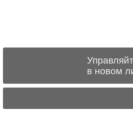
Управляйт
в новом л
Абонентам