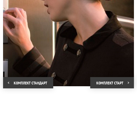
него и защищен от повреждения и
засорения специальной панелью.
Разрешение камеры 0,3 Мп позволяет
видеть изображение на мониторе в
квартире, чего достаточно не только для
фиксации лица посетителя, но и для
наблюдения за происходящим в
непосредственной близости от
подъезда. Для охраны и наблюдения в
ночное время активизируется
инфракрасная подсветка, дальность
видимости камеры при работе которой
составляет 3–5 метров.
Компания «КРОНА» предлагает комплект
КОМПЛЕКТ СТАНДАРТ
КОМПЛЕКТ СТАРT
«Старт» для квартиры с
профессиональным монтажом и
настройкой, которые избавят от проблем
во время использования и позволят
видеодомофону эффективно работать в
любых условиях.