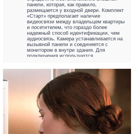
панели, которая, как правило,
размещается у входной двери. Комплект
«Старт» предполагает наличие
видеосвязи между владельцем квартиры
и посетителем, что гораздо более
надежный способ идентификации, чем
аудиосвязь. Камера устанавливается на
вызывной панели и соединяется с
монитором в внутри здания. Для
подключения используются
коаксиальный или четырехжильный
кабель, монтирующийся навесным
способом в местах, защищенных от
влаги, огня или риска обрыва
механическим способом. Они отвечают
за трансляцию аудио- и видеосигнала, а
потому нуждаются в профессиональной
установке.
Литой металлический корпус внешнего
модуля рассчитан на работу при
температуре от – 40 до + 60 °С, а
объектив видеокамеры спрятан внутри