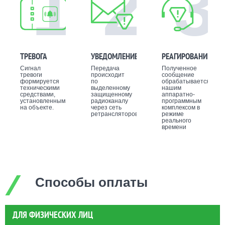
1
2
3
ТРЕВОГА
УВЕДОМЛЕНИЕ
РЕАГИРОВАНИЕ
Сигнал
Передача
Полученное
тревоги
происходит
сообщение
формируется
по
обрабатывается
техническими
выделенному
нашим
средствами,
защищенному
аппаратно-
установленными
радиоканалу
программным
на объекте.
через сеть
комплексом в
ретрансляторов.
режиме
реального
времени
Способы оплаты
ДЛЯ ФИЗИЧЕСКИХ ЛИЦ