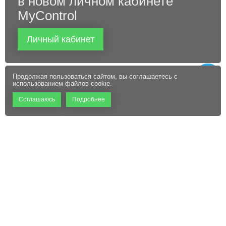
в новом личном кабинете
MyControl
Личный кабинет
Продолжая пользоваться сайтом, вы соглашаетесь с
использованием файлов cookie.
Соглашаюсь
Подробнее
+7 (495) 660-06-60
Абонентам
Контакты
Режим работы:
Пользовательское соглашение
Офис: 9:00 – 18:00
Технический центр:
Файлы cookie
Круглосуточно
Адрес: