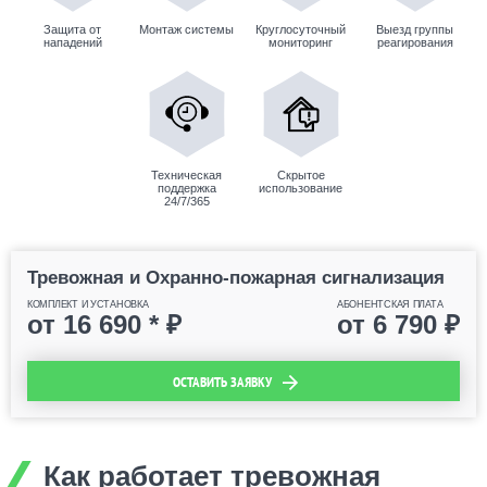
Защита от
Монтаж системы
Круглосуточный
Выезд группы
нападений
мониторинг
реагирования
Техническая
Скрытое
поддержка
использование
24/7/365
Тревожная и Охранно-пожарная сигнализация
КОМПЛЕКТ И УСТАНОВКА
АБОНЕНТСКАЯ ПЛАТА
от
16 690
* ₽
от
6 790
₽
ОСТАВИТЬ ЗАЯВКУ
Как работает тревожная