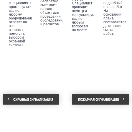
бесплатно
специалисты
подробный
Специалист
выезжает
проконсультируют
план работ.
проводит
на ваш
вас по
На
осмотр и
объект для
любому
основании
консультирует
проведения
оборудованию,
плана
вас по
обследования
ответят на
составляется
любым
и расчетов
все
детальная
вопросам
вопросы,
смета
на месте.
помогут с
работ.
выбором
охранной
системы.
ОХРАННАЯ СИГНАЛИЗАЦИЯ
ПОЖАРНАЯ СИГНАЛИЗАЦИЯ