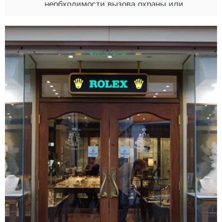
необходимости вызова охраны или
экстренных служб. Для этого тревожная
кнопка размещается в неприметном
месте, если при ее нажатии вызывается
служба вневедомственной охраны или
ЧОП, и на самом видном месте, если
при нажатии прибывают экстренные
службы. Благодаря этому, реакция на
угрозу максимально быстрая, что
гарантирует предупреждение ограбления
или распространения пожара.
Компания «КРОНА» предлагает
современный комплект тревожной
сигнализации, который включает:
контрольную панель;
стационарную КТС.
Эти устройства обеспечат защиту на
объекте, исключив неприятные и
опасные ситуации, предупредив
чрезвычайные происшествия.