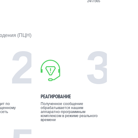
24/7/365
людения (ПЦН)
2
3
РЕАГИРОВАНИЕ
ит по
Полученное сообщение
ищенному
обрабатывается нашим
 сеть
аппаратно-программным
комплексом в режиме реального
времени