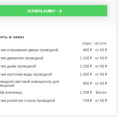
ОСТАВИТЬ ЗАЯВКУ
ить в заказ
ПОДКЛ.
ОБСЛУЖ.
тчик открывания двери проводной
480
₽
от
60
₽
тчик движения проводной
1 100
₽
от
60
₽
тчик дыма проводной
1 150
₽
от
60
₽
тчик протечки воды проводной
1 450
₽
от
60
₽
оводной световой извещатель для
900
₽
от
60
₽
мещений
йф-ключница
1 598
₽
Беспл.
чик разбития стекла проводной
749
₽
от
60
₽