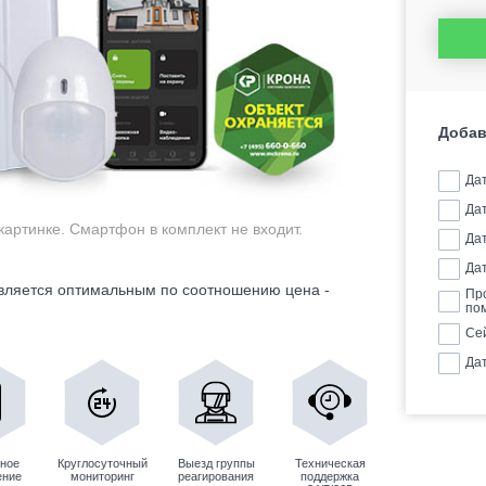
Добав
Да
Да
картинке. Смартфон в комплект не входит.
Да
Да
является оптимальным по соотношению цена -
Пр
по
Се
Дат
ное
Круглосуточный
Выезд группы
Техническая
ение
мониторинг
реагирования
поддержка