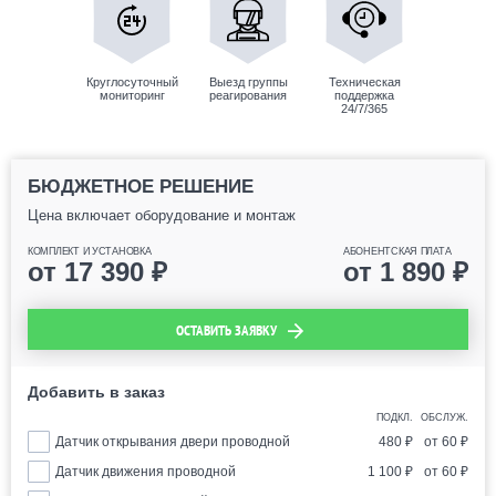
Круглосуточный
Выезд группы
Техническая
мониторинг
реагирования
поддержка
24/7/365
БЮДЖЕТНОЕ РЕШЕНИЕ
Цена включает оборудование и монтаж
КОМПЛЕКТ И УСТАНОВКА
АБОНЕНТСКАЯ ПЛАТА
от
17 390
₽
от
1 890
₽
ОСТАВИТЬ ЗАЯВКУ
Добавить в заказ
ПОДКЛ.
ОБСЛУЖ.
Датчик открывания двери проводной
480
₽
от
60
₽
Датчик движения проводной
1 100
₽
от
60
₽