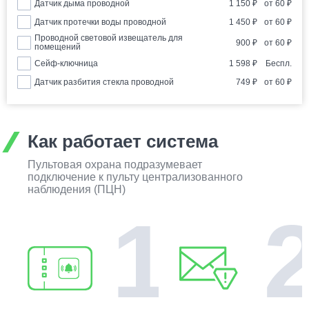
Датчик дыма проводной
1 150
₽
от
60
₽
Датчик протечки воды проводной
1 450
₽
от
60
₽
Проводной световой извещатель для
900
₽
от
60
₽
помещений
Сейф-ключница
1 598
₽
Беспл.
Датчик разбития стекла проводной
749
₽
от
60
₽
Как работает система
Пультовая охрана подразумевает
подключение к пульту централизованного
наблюдения (ПЦН)
1