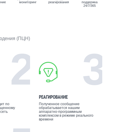
ение
мониторинг
реагирования
поддержка
24/7/365
людения (ПЦН)
2
3
РЕАГИРОВАНИЕ
ит по
Полученное сообщение
ищенному
обрабатывается нашим
 сеть
аппаратно-программным
комплексом в режиме реального
времени