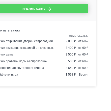
ОСТАВИТЬ ЗАЯВКУ
ить в заказ
ПОДКЛ.
ОБСЛУЖ.
тчик открывания двери беспроводной
2 000
₽
от
60
₽
тчик движения с защитой от животных
3 400
₽
от
60
₽
тчик дыма
3 500
₽
от
60
₽
тчик протечки воды беспроводной
3 500
₽
от
60
₽
спроводная внутренняя сирена
4 650
₽
от
60
₽
йф-ключница
1 598
₽
Беспл.