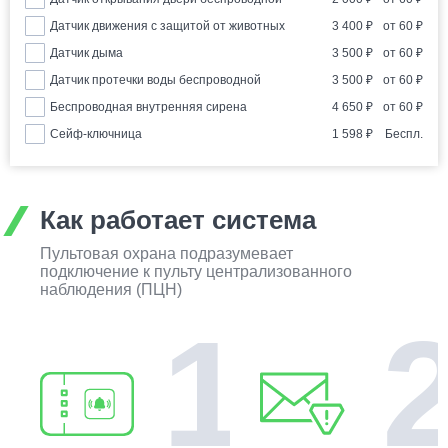
Датчик движения с защитой от животных
3 400
₽
от
60
₽
Датчик дыма
3 500
₽
от
60
₽
Датчик протечки воды беспроводной
3 500
₽
от
60
₽
Беспроводная внутренняя сирена
4 650
₽
от
60
₽
Сейф-ключница
1 598
₽
Беспл.
Как работает система
Пультовая охрана подразумевает
подключение к пульту централизованного
наблюдения (ПЦН)
1