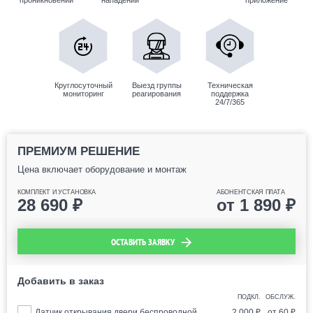
проникновений
нападений
приложение
Круглосуточный
Выезд группы
Техническая
мониторинг
реагирования
поддержка
24/7/365
ПРЕМИУМ РЕШЕНИЕ
Цена включает оборудование и монтаж
КОМПЛЕКТ И УСТАНОВКА
АБОНЕНТСКАЯ ПЛАТА
28 690
₽
от
1 890
₽
ОСТАВИТЬ ЗАЯВКУ
Добавить в заказ
ПОДКЛ.
ОБСЛУЖ.
Датчик открывания двери беспроводной
2 000
₽
от
60
₽