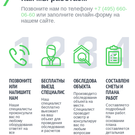
Позвоните нам по телефону
+7 (495) 660-
06-60
или заполните онлайн-форму на
нашем сайте.
1
2
3
4
ПОЗВОНИТЕ
БЕСПЛАТНЫЙ
ОБСЛЕДОВАНИЕ
СОСТАВЛЕНИЕ
ИЛИ
ВЫЕЗД
ОБЪЕКТА
СМЕТЫ И
НАПИШИТЕ
СПЕЦИАЛИСТА
ПЛАНА
Производится
НАМ
РАБОТ
обследование
Наш
объекта на
специалист
Наши
Составляется
месте.
бесплатно
специалисты
подробный
Специалист
выезжает
проконсультируют
план работ.
проводит
на ваш
вас по
На
осмотр и
объект для
любому
основании
консультирует
проведения
оборудованию,
плана
вас по
обследования
ответят на
составляется
любым
и расчетов
все
детальная
вопросам