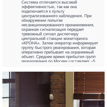
Система отличается высокой
эффективностью, так как она
подключается к пульту
централизованного наблюдения. При
обнаружении попытки
несанкционированного проникновения,
охранная сигнализация передает
тревожный сигнал диспетчеру
центральной станции мониторинга
«КРОНА». Затем оператор информирует
группу быстрого реагирования, которая
оперативно пребывает на охраняемый
объект. Среднее время прибытия групп
реагирования по Москве составляет –5
минут, в Московской области - 10 минут.
Минус обычной сигнализации в том, то
что она передает сигнал владельцу
недвижимости, и уже он принимает
решение о том, какие действия будут
предприняты, что существенно
усложняет процесс задержания
преступника на месте совершения
злодеяния.