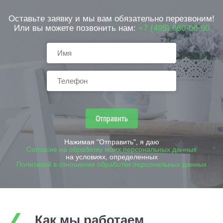
отделениях, офисных зданиях.
Значительный опыт позволяет успешно
Оставьте заявку и мы вам обязательно перезвоним!
решать задачи любой сложности.
Или вы можете позвонить нам:
+7 (495) 660-06-60
Уточняйте подробную информацию о
сроках монтажа и стоимость услуг по
телефону.
Отправить
Нажимая "Отправить", я даю
Согласие на обработку моих персональных данных
на условиях, определенных
Политикой в отношении обработки персональных данных
Как мы работаем