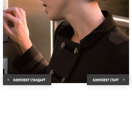
него и защищен от повреждения и
засорения специальной панелью.
Разрешение камеры 0,3 Мп позволяет
видеть изображение на мониторе в
квартире, чего достаточно не только для
фиксации лица посетителя, но и для
наблюдения за происходящим в
непосредственной близости от
подъезда. Для охраны и наблюдения в
ночное время активизируется
инфракрасная подсветка, дальность
видимости камеры при работе которой
составляет 3–5 метров.
Компания «КРОНА» предлагает комплект
КОМПЛЕКТ СТАНДАРТ
КОМПЛЕКТ СТАРT
«Старт» для квартиры с
профессиональным монтажом и
настройкой, которые избавят от проблем
во время использования и позволят
видеодомофону эффективно работать в
любых условиях.