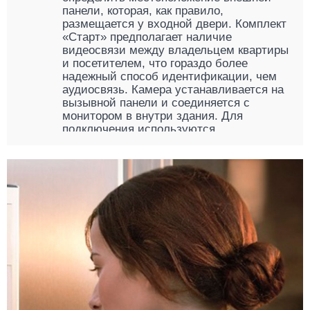
панели, которая, как правило,
размещается у входной двери. Комплект
«Старт» предполагает наличие
видеосвязи между владельцем квартиры
и посетителем, что гораздо более
надежный способ идентификации, чем
аудиосвязь. Камера устанавливается на
вызывной панели и соединяется с
монитором в внутри здания. Для
подключения используются
коаксиальный или четырехжильный
кабель, монтирующийся навесным
способом в местах, защищенных от
влаги, огня или риска обрыва
механическим способом. Они отвечают
за трансляцию аудио- и видеосигнала, а
потому нуждаются в профессиональной
установке.
Литой металлический корпус внешнего
модуля рассчитан на работу при
температуре от – 40 до + 60 °С, а
объектив видеокамеры спрятан внутри