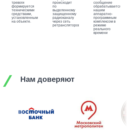
тревоги
происходит
сообщение
формируется
по
обрабатывается
техническими
выделенному
нашим
средствами,
защищенному
аппаратно-
установленными
радиоканалу
программным
на объекте.
через сеть
комплексом в
ретрансляторов.
режиме
реального
времени
Нам доверяют