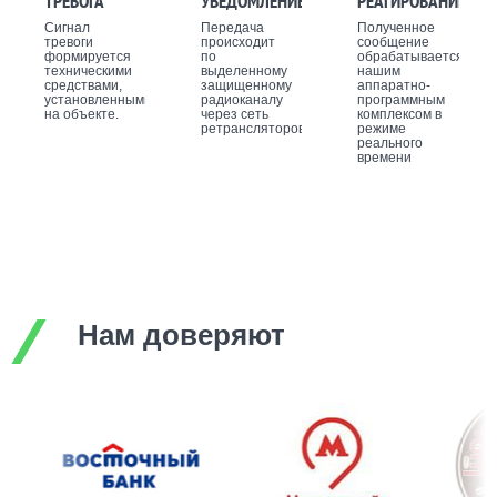
ТРЕВОГА
УВЕДОМЛЕНИЕ
РЕАГИРОВАНИЕ
Сигнал
Передача
Полученное
тревоги
происходит
сообщение
формируется
по
обрабатывается
техническими
выделенному
нашим
средствами,
защищенному
аппаратно-
установленными
радиоканалу
программным
на объекте.
через сеть
комплексом в
ретрансляторов.
режиме
реального
времени
Нам доверяют