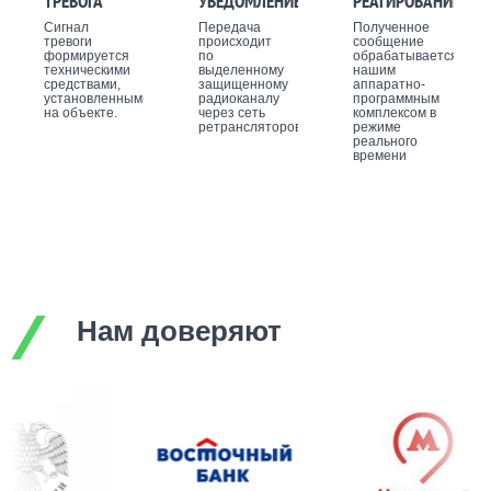
ТРЕВОГА
УВЕДОМЛЕНИЕ
РЕАГИРОВАНИЕ
Сигнал
Передача
Полученное
тревоги
происходит
сообщение
формируется
по
обрабатывается
техническими
выделенному
нашим
средствами,
защищенному
аппаратно-
установленными
радиоканалу
программным
на объекте.
через сеть
комплексом в
ретрансляторов.
режиме
реального
времени
Нам доверяют