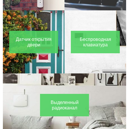
Датчик открытия
Беспроводная
двери
клавиатура
Выделенный
радиоканал