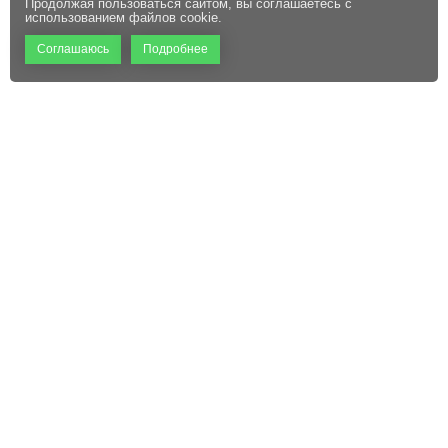
Продолжая пользоваться сайтом, вы соглашаетесь с
использованием файлов cookie.
Соглашаюсь
Подробнее
+7 (495) 660-06-60
Абонентам
Контакты
Режим работы:
Пользовательское соглашение
Офис: 9:00 – 18:00
Технический центр:
Файлы cookie
Круглосуточно
Адрес:
129110, г. Москва, ул.
Щепкина, д. 47, стр. 1,
помещение VI, комнаты 15/1,
15/2, 15/3
sale@mckrona.ru
Применяемые на данном интернет-сайте названия: Компания КРОНА, ГК КРОНА,