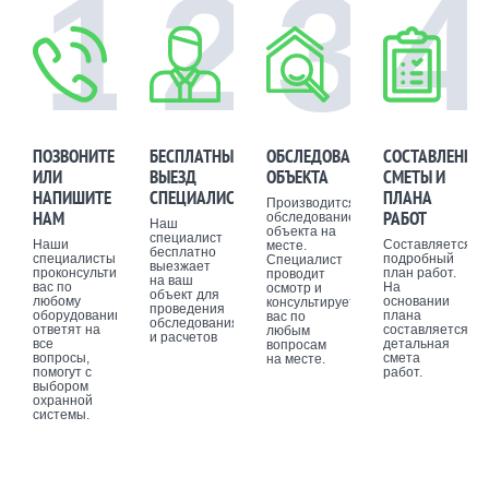
1
2
3
4
ПОЗВОНИТЕ
БЕСПЛАТНЫЙ
ОБСЛЕДОВАНИЕ
СОСТАВЛЕНИЕ
ИЛИ
ВЫЕЗД
ОБЪЕКТА
СМЕТЫ И
НАПИШИТЕ
СПЕЦИАЛИСТА
ПЛАНА
Производится
НАМ
РАБОТ
обследование
Наш
объекта на
специалист
Наши
Составляется
месте.
бесплатно
специалисты
подробный
Специалист
выезжает
проконсультируют
план работ.
проводит
на ваш
вас по
На
осмотр и
объект для
любому
основании
консультирует
проведения
оборудованию,
плана
вас по
обследования
ответят на
составляется
любым
и расчетов
все
детальная
вопросам
вопросы,
смета
на месте.
помогут с
работ.
выбором
охранной
системы.