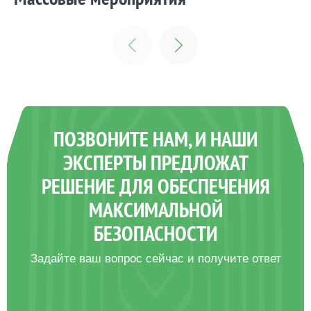
фудкорты, рестораны, детские игровые
комнаты, зоны отдыха - всё под контролем ГК
“ЛЕГИС”. Задача компании - обеспечить
спокойствие персонала и посетителей ТЦ
ПОЗВОНИТЕ НАМ, И НАШИ
ЭКСПЕРТЫ ПРЕДЛОЖАТ
РЕШЕНИЕ ДЛЯ ОБЕСПЕЧЕНИЯ
Заказать
МАКСИМАЛЬНОЙ
БЕЗОПАСНОСТИ
Задайте ваш вопрос сейчас и получите ответ