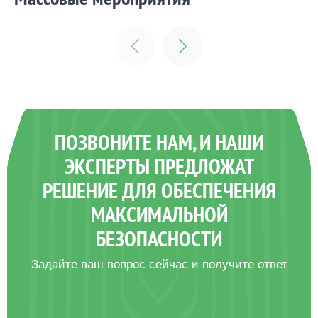
фудкорты, рестораны, детские игровые
комнаты, зоны отдыха - всё под контролем ГК
“ЛЕГИС”. Задача компании - обеспечить
спокойствие персонала и посетителей ТЦ
ПОЗВОНИТЕ НАМ, И НАШИ
ЭКСПЕРТЫ ПРЕДЛОЖАТ
РЕШЕНИЕ ДЛЯ ОБЕСПЕЧЕНИЯ
Заказать
МАКСИМАЛЬНОЙ
БЕЗОПАСНОСТИ
Задайте ваш вопрос сейчас и получите ответ