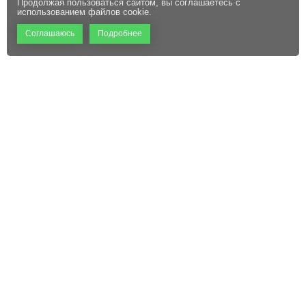
Продолжая пользоваться сайтом, вы соглашаетесь с
использованием файлов cookie.
Соглашаюсь
Подробнее
+7 (495) 660-06-60
Абонентам
Контакты
Режим работы:
Пользовательское соглашение
Офис: 9:00 – 18:00
Технический центр:
Файлы cookie
Круглосуточно
Адрес:
129110, г. Москва, ул.
Щепкина, д. 47, стр. 1,
помещение VI, комнаты 15/1,
15/2, 15/3
sale@mckrona.ru
Применяемые на данном интернет-сайте названия: Компания КРОНА, ГК КРОНА,