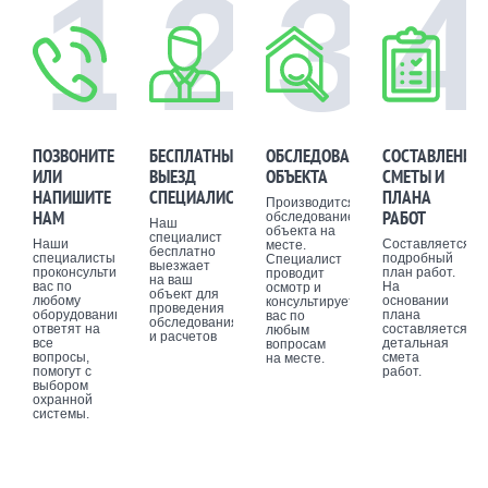
1
2
3
4
ПОЗВОНИТЕ
БЕСПЛАТНЫЙ
ОБСЛЕДОВАНИЕ
СОСТАВЛЕНИЕ
ИЛИ
ВЫЕЗД
ОБЪЕКТА
СМЕТЫ И
НАПИШИТЕ
СПЕЦИАЛИСТА
ПЛАНА
Производится
НАМ
РАБОТ
обследование
Наш
объекта на
специалист
Наши
Составляется
месте.
бесплатно
специалисты
подробный
Специалист
выезжает
проконсультируют
план работ.
проводит
на ваш
вас по
На
осмотр и
объект для
любому
основании
консультирует
проведения
оборудованию,
плана
вас по
обследования
ответят на
составляется
любым
и расчетов
все
детальная
вопросам
вопросы,
смета
на месте.
помогут с
работ.
выбором
охранной
системы.