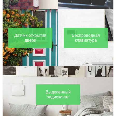
Датчик открытия
Беспроводная
двери
клавиатура
Выделенный
радиоканал