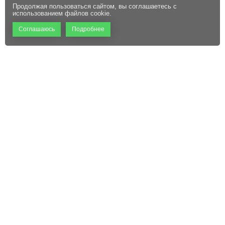
Продолжая пользоваться сайтом, вы соглашаетесь с
использованием файлов cookie.
Соглашаюсь
Подробнее
+7 (495) 660-06-60
Абонентам
Контакты
Режим работы:
Пользовательское соглашение
Офис: 9:00 – 18:00
Технический центр:
Файлы cookie
Круглосуточно
Адрес:
129110, г. Москва, ул.
Щепкина, д. 47, стр. 1,
помещение VI, комнаты 15/1,
15/2, 15/3
sale@mckrona.ru