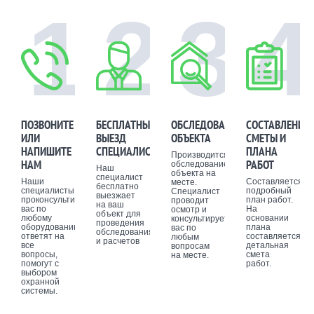
составление плана-эвакуации.
1
2
3
4
Установка пожарной сигнализации
проводится в любых помещениях, кроме
мест с повышенной влажностью (ванной,
душевой, туалета). Она будет одинаково
эффективна на предприятии, в офисе,
жилом доме, квартире или на даче,
защитив людей и имущество от пожара.
ПОЗВОНИТЕ
БЕСПЛАТНЫЙ
ОБСЛЕДОВАНИЕ
СОСТАВЛЕНИЕ
ИЛИ
ВЫЕЗД
ОБЪЕКТА
СМЕТЫ И
НАПИШИТЕ
СПЕЦИАЛИСТА
ПЛАНА
Производится
НАМ
РАБОТ
обследование
Наш
объекта на
специалист
Наши
Составляется
месте.
бесплатно
специалисты
подробный
Специалист
выезжает
проконсультируют
план работ.
проводит
на ваш
вас по
На
осмотр и
объект для
любому
основании
консультирует
проведения
оборудованию,
плана
вас по
обследования
ответят на
составляется
любым
и расчетов
все
детальная
вопросам
вопросы,
смета
на месте.
помогут с
работ.
выбором
охранной
системы.