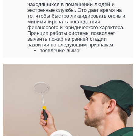
находящихся в помещении людей и
экстренные службы. Это дает время на
то, чтобы быстро ликвидировать огонь и
минимизировать последствия
финансового и юридического характера.
Принцип работы системы позволяет
выявить пожар на ранней стадии
развития по следующим признакам:
появление дыма;
увеличение температуры;
наличие открытого пламени.
Комплект пожарной сигнализации от
компании «КРОНА» сочетает в себе
новейшие разработки в сфере
выявления пожаров и включает
следующие устройства:
контрольная панель;
датчик дыма;
звуковой оповещатель;
ручной извещатель «Кнопка».
Работа этих приборов в комплексе