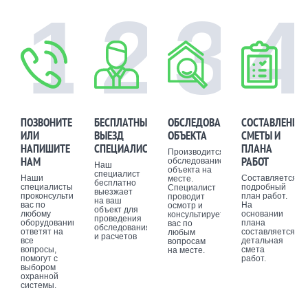
составление плана-эвакуации.
1
2
3
4
Установка пожарной сигнализации
проводится в любых помещениях, кроме
мест с повышенной влажностью (ванной,
душевой, туалета). Она будет одинаково
эффективна на предприятии, в офисе,
жилом доме, квартире или на даче,
защитив людей и имущество от пожара.
ПОЗВОНИТЕ
БЕСПЛАТНЫЙ
ОБСЛЕДОВАНИЕ
СОСТАВЛЕНИЕ
ИЛИ
ВЫЕЗД
ОБЪЕКТА
СМЕТЫ И
НАПИШИТЕ
СПЕЦИАЛИСТА
ПЛАНА
Производится
НАМ
РАБОТ
обследование
Наш
объекта на
специалист
Наши
Составляется
месте.
бесплатно
специалисты
подробный
Специалист
выезжает
проконсультируют
план работ.
проводит
на ваш
вас по
На
осмотр и
объект для
любому
основании
консультирует
проведения
оборудованию,
плана
вас по
обследования
ответят на
составляется
любым
и расчетов
все
детальная
вопросам
вопросы,
смета
на месте.
помогут с
работ.
выбором
охранной
системы.