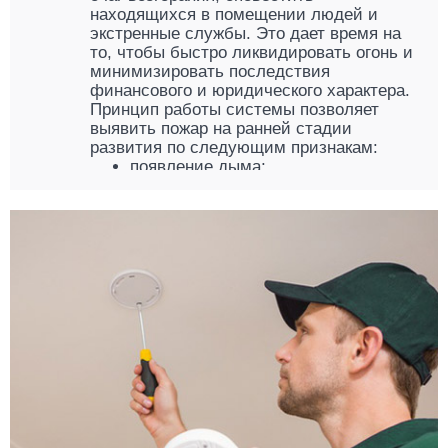
находящихся в помещении людей и
экстренные службы. Это дает время на
то, чтобы быстро ликвидировать огонь и
минимизировать последствия
финансового и юридического характера.
Принцип работы системы позволяет
выявить пожар на ранней стадии
развития по следующим признакам:
появление дыма;
увеличение температуры;
наличие открытого пламени.
Комплект пожарной сигнализации от
компании «КРОНА» сочетает в себе
новейшие разработки в сфере
выявления пожаров и включает
следующие устройства:
контрольная панель;
датчик дыма;
звуковой оповещатель;
ручной извещатель «Кнопка».
Работа этих приборов в комплексе