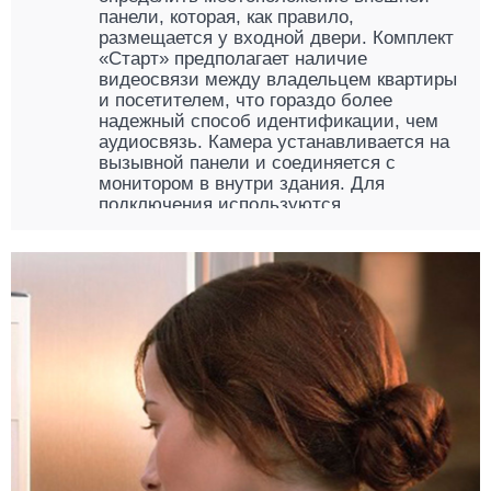
панели, которая, как правило,
размещается у входной двери. Комплект
«Старт» предполагает наличие
видеосвязи между владельцем квартиры
и посетителем, что гораздо более
надежный способ идентификации, чем
аудиосвязь. Камера устанавливается на
вызывной панели и соединяется с
монитором в внутри здания. Для
подключения используются
коаксиальный или четырехжильный
кабель, монтирующийся навесным
способом в местах, защищенных от
влаги, огня или риска обрыва
механическим способом. Они отвечают
за трансляцию аудио- и видеосигнала, а
потому нуждаются в профессиональной
установке.
Литой металлический корпус внешнего
модуля рассчитан на работу при
температуре от – 40 до + 60 °С, а
объектив видеокамеры спрятан внутри