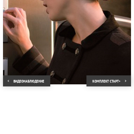
него и защищен от повреждения и
засорения специальной панелью.
Разрешение камеры 0,3 Мп позволяет
видеть изображение на мониторе в
квартире, чего достаточно не только для
фиксации лица посетителя, но и для
наблюдения за происходящим в
непосредственной близости от
подъезда. Для охраны и наблюдения в
ночное время активизируется
инфракрасная подсветка, дальность
видимости камеры при работе которой
составляет 3–5 метров.
Компания «КРОНА» предлагает комплект
ВИДЕОНАБЛЮДЕНИЕ
КОМПЛЕКТ СТАРТ+
«Старт» для квартиры с
профессиональным монтажом и
настройкой, которые избавят от проблем
во время использования и позволят
видеодомофону эффективно работать в
любых условиях.