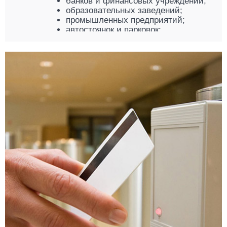
банков и финансовых учреждений;
образовательных заведений;
промышленных предприятий;
автостоянок и парковок;
частного жилья и прочего.
Компания «КРОНА» предлагает комплект
устройств системы контроля и
управления доступом:
Контроллер. Компьютер системы,
определяющий уровень доступа
посетителей с помощью кодов-
идентификаторов, хранящихся на
энергонезависимой карте памяти.
Считыватель карты. Устройство,
считывающее информацию с
пластиковой карты доступа и
передающее информацию на
контроллер. Работает с магнитными
картами, определяя тип контакта
внутри.
Электромагнитный замок.
Блокирует дверь до получения