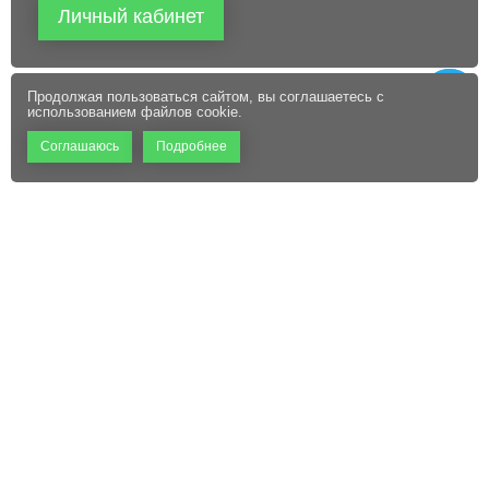
Личный кабинет
Продолжая пользоваться сайтом, вы соглашаетесь с
использованием файлов cookie.
Соглашаюсь
Подробнее
+7 (495) 660-06-60
Абонентам
Контакты
Режим работы:
Пользовательское соглашение
Офис: 9:00 – 18:00
Технический центр:
Файлы cookie
Круглосуточно
Адрес:
129110, г. Москва, ул.
Щепкина, д. 47, стр. 1,
помещение VI, комнаты 15/1,