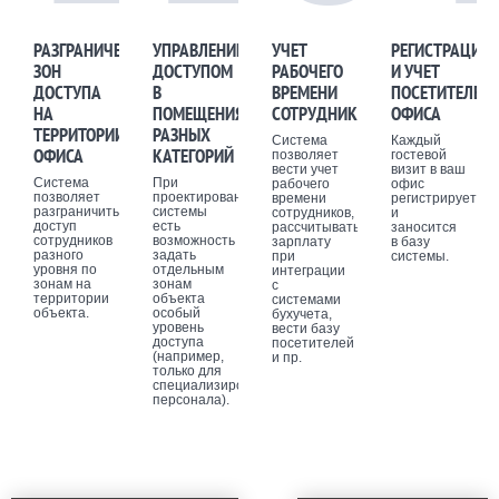
РАЗГРАНИЧЕНИЕ
УПРАВЛЕНИЕ
УЧЕТ
РЕГИСТРАЦИЯ
ЗОН
ДОСТУПОМ
РАБОЧЕГО
И УЧЕТ
ДОСТУПА
В
ВРЕМЕНИ
ПОСЕТИТЕЛЕЙ
НА
ПОМЕЩЕНИЯ
СОТРУДНИКОВ
ОФИСА
ТЕРРИТОРИИ
РАЗНЫХ
Система
Каждый
ОФИСА
КАТЕГОРИЙ
позволяет
гостевой
вести учет
визит в ваш
Система
При
рабочего
офис
позволяет
проектировании
времени
регистрируется
разграничить
системы
сотрудников,
и
доступ
есть
рассчитывать
заносится
сотрудников
возможность
зарплату
в базу
разного
задать
при
системы.
уровня по
отдельным
интеграции
зонам на
зонам
с
территории
объекта
системами
объекта.
особый
бухучета,
уровень
вести базу
доступа
посетителей
(например,
и пр.
только для
специализированного
персонала).