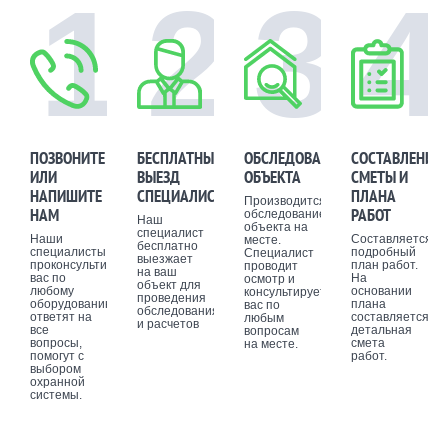
1
2
3
4
ПОЗВОНИТЕ
БЕСПЛАТНЫЙ
ОБСЛЕДОВАНИЕ
СОСТАВЛЕНИЕ
ИЛИ
ВЫЕЗД
ОБЪЕКТА
СМЕТЫ И
НАПИШИТЕ
СПЕЦИАЛИСТА
ПЛАНА
Производится
НАМ
РАБОТ
обследование
Наш
объекта на
специалист
Наши
Составляется
месте.
бесплатно
специалисты
подробный
Специалист
выезжает
проконсультируют
план работ.
проводит
на ваш
вас по
На
осмотр и
объект для
любому
основании
консультирует
проведения
оборудованию,
плана
вас по
обследования
ответят на
составляется
любым
и расчетов
все
детальная
вопросам
вопросы,
смета
на месте.
помогут с
работ.
выбором
охранной
системы.