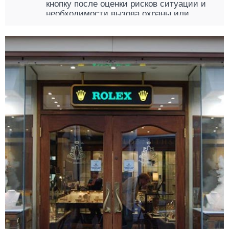
кнопку после оценки рисков ситуации и
необходимости вызова охраны или
экстренных служб. Для этого тревожная
кнопка размещается в неприметном
месте, если при ее нажатии вызывается
служба вневедомственной охраны или
ЧОП, и на самом видном месте, если
при нажатии прибывают экстренные
службы. Благодаря этому, реакция на
угрозу максимально быстрая, что
гарантирует предупреждение ограбления
или распространения пожара.
Компания «КРОНА» предлагает
современный комплект тревожной
сигнализации, который включает:
контрольную панель;
стационарную КТС.
Эти устройства обеспечат защиту на
объекте, исключив неприятные и
опасные ситуации, предупредив
чрезвычайные происшествия.