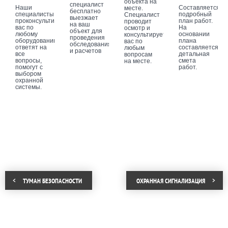
объекта на
специалист
Наши
Составляется
месте.
бесплатно
специалисты
подробный
Специалист
выезжает
проконсультируют
план работ.
проводит
на ваш
вас по
На
осмотр и
объект для
любому
основании
консультирует
проведения
оборудованию,
плана
вас по
обследования
ответят на
составляется
любым
и расчетов
все
детальная
вопросам
вопросы,
смета
на месте.
помогут с
работ.
выбором
охранной
системы.
ТУМАН БЕЗОПАСНОСТИ
ОХРАННАЯ СИГНАЛИЗАЦИЯ